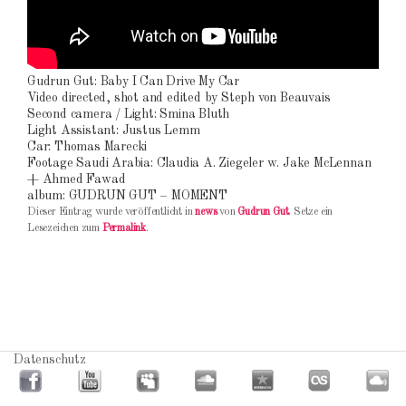
Gudrun Gut: Baby I Can Drive My Car
Video directed, shot and edited by Steph von Beauvais
Second camera / Light: Smina Bluth
Light Assistant: Justus Lemm
Car: Thomas Marecki
Footage Saudi Arabia: Claudia A. Ziegeler w. Jake McLennan
+ Ahmed Fawad
album: GUDRUN GUT – MOMENT
Dieser Eintrag wurde veröffentlicht in
news
von
Gudrun Gut
. Setze ein
Lesezeichen zum
Permalink
.
Datenschutz